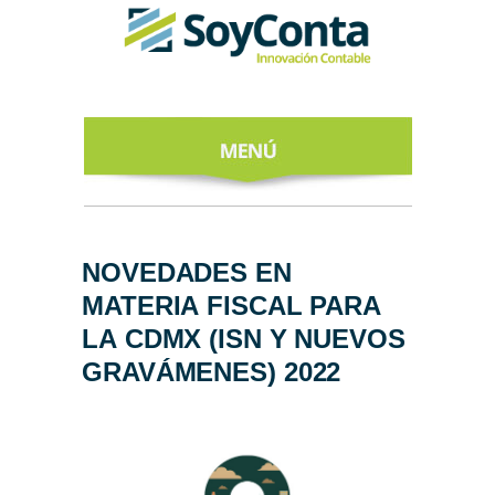
INICIO
ACERCA DE
NOVEDADES EN
MATERIA FISCAL PARA
NUESTROS
EXPERTOS
LA CDMX (ISN Y NUEVOS
GRAVÁMENES) 2022
TODO SOBRE
EL CFDI 4.0
REGÍSTRATE
AL NEWSLETTER