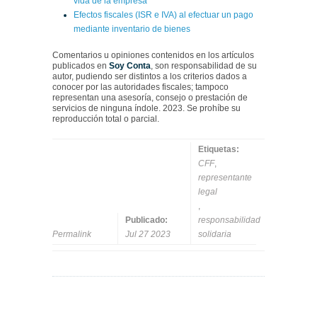
vida de la empresa
Efectos fiscales (ISR e IVA) al efectuar un pago
mediante inventario de bienes
Comentarios u opiniones contenidos en los artículos
publicados en
Soy Conta
, son responsabilidad de su
autor, pudiendo ser distintos a los criterios dados a
conocer por las autoridades fiscales; tampoco
representan una asesoría, consejo o prestación de
servicios de ninguna índole. 2023. Se prohíbe su
reproducción total o parcial.
Etiquetas:
CFF
,
representante
legal
,
Publicado:
responsabilidad
Permalink
Jul 27 2023
solidaria