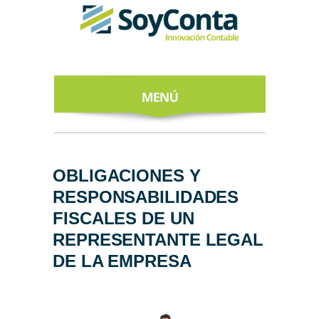
INICIO
ACERCA DE
OBLIGACIONES Y
RESPONSABILIDADES
NUESTROS
EXPERTOS
FISCALES DE UN
REPRESENTANTE LEGAL
TODO SOBRE
EL CFDI 4.0
DE LA EMPRESA
REGÍSTRATE
AL NEWSLETTER