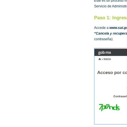
Este es un proceso m
Servicio de Administr
Paso 1: Ingres
Accede a
www.sat.g
“Cancela y recupera
contraseña).