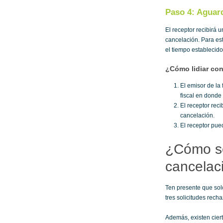
Paso 4: Aguard
El receptor recibirá 
cancelación. Para es
el tiempo establecido
¿Cómo lidiar con
El emisor de la 
fiscal en donde
El receptor rec
cancelación.
El receptor pue
¿Cómo se
cancelac
Ten presente que sol
tres solicitudes rech
Además, existen ciert