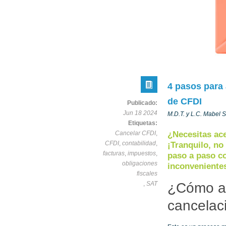
4 pasos para 
de CFDI
Publicado:
Jun 18 2024
M.D.T. y L.C. Mabel 
Etiquetas:
Cancelar CFDI
,
¿Necesitas ac
CFDI
,
contabilidad
,
¡Tranquilo, no
facturas
,
impuestos
,
paso a paso c
obligaciones
inconveniente
fiscales
,
SAT
¿Cómo ac
cancelac