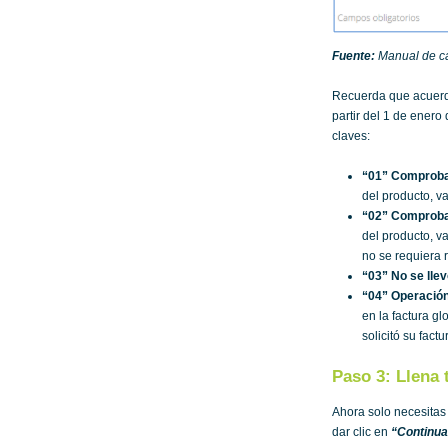
Fuente:
Manual de can
Recuerda que acuerdo
partir del 1 de enero
claves:
“01” Comproban
del producto, va
“02” Comproban
del producto, va
no se requiera 
“03” No se llev
“04” Operación
en la factura gl
solicitó su fact
Paso 3: Llena
Ahora solo necesitas 
dar clic en
“Continua