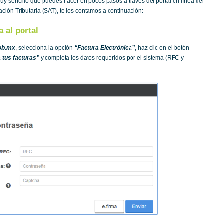
uy sencillo que puedes hacer en pocos pasos a través del portal en línea del
ación Tributaria (SAT), te los contamos a continuación:
a al portal
ob.mx
, selecciona la opción
“Factura Electrónica”
, haz clic en el botón
 tus facturas”
y completa los datos requeridos por el sistema (RFC y