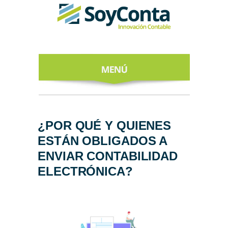
INICIO
ACERCA DE
¿POR QUÉ Y QUIENES
ESTÁN OBLIGADOS A
NUESTROS
EXPERTOS
ENVIAR CONTABILIDAD
ELECTRÓNICA?
TODO SOBRE
EL CFDI 4.0
REGÍSTRATE
AL NEWSLETTER