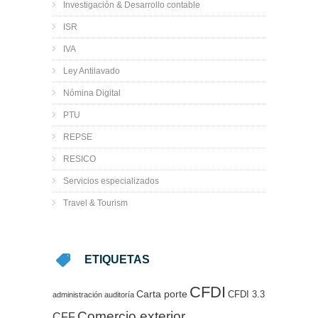
Investigación & Desarrollo contable
ISR
IVA
Ley Antilavado
Nómina Digital
PTU
REPSE
RESICO
Servicios especializados
Travel & Tourism
ETIQUETAS
CFDI
Carta porte
CFDI 3.3
administración
auditoría
Comercio exterior
CFF