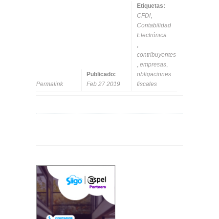
Etiquetas:
CFDI
,
Contabilidad
Electrónica
,
contribuyentes
,
empresas
,
Publicado:
obligaciones
Permalink
Feb 27 2019
fiscales