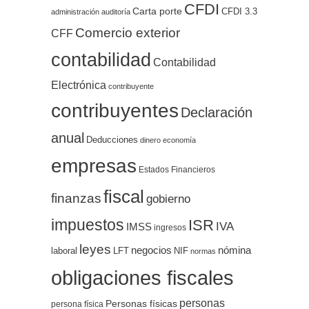
CFDI
Carta porte
CFDI 3.3
administración
auditoría
Comercio exterior
CFF
contabilidad
Contabilidad
Electrónica
contribuyente
contribuyentes
Declaración
anual
Deducciones
dinero
economía
empresas
Estados Financieros
fiscal
finanzas
gobierno
impuestos
ISR
IVA
IMSS
ingresos
leyes
negocios
nómina
LFT
NIF
laboral
normas
obligaciones fiscales
personas
Personas físicas
persona física