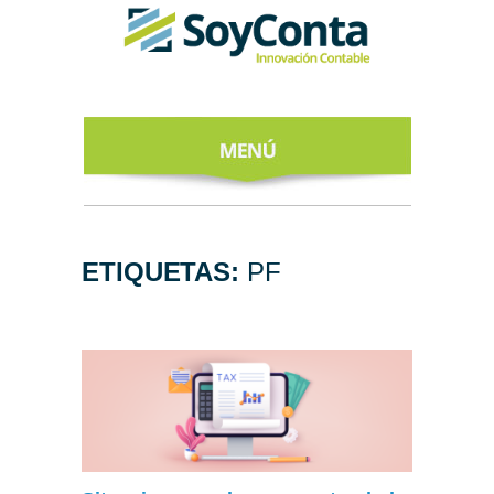
INICIO
ACERCA DE
ETIQUETAS:
PF
NUESTROS
EXPERTOS
TODO SOBRE
EL CFDI 4.0
REGÍSTRATE
AL NEWSLETTER