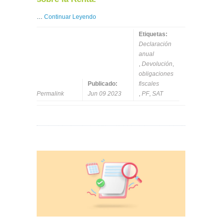
…
Continuar Leyendo
Etiquetas:
Declaración
anual
,
Devolución
,
obligaciones
Publicado:
fiscales
Permalink
Jun 09 2023
,
PF
,
SAT