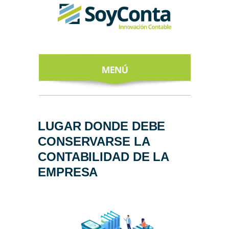
INICIO
ACERCA DE
LUGAR DONDE DEBE
CONSERVARSE LA
NUESTROS
EXPERTOS
CONTABILIDAD DE LA
EMPRESA
TODO SOBRE
EL CFDI 4.0
REGÍSTRATE
AL NEWSLETTER