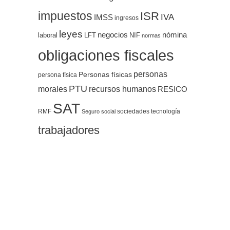
impuestos
ISR
IVA
IMSS
ingresos
leyes
negocios
nómina
LFT
NIF
laboral
normas
obligaciones fiscales
personas
Personas físicas
persona física
PTU
morales
recursos humanos
RESICO
SAT
RMF
sociedades
tecnología
Seguro social
trabajadores