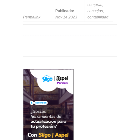
compras
,
Publicado:
consejos
,
Permalink
Nov 14 2023
contabilidad