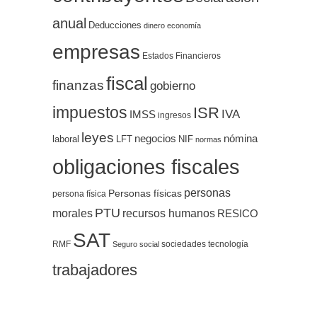
anual
Deducciones
dinero
economía
empresas
Estados Financieros
fiscal
finanzas
gobierno
impuestos
ISR
IVA
IMSS
ingresos
leyes
negocios
nómina
LFT
NIF
laboral
normas
obligaciones fiscales
personas
Personas físicas
persona física
PTU
morales
recursos humanos
RESICO
SAT
RMF
sociedades
tecnología
Seguro social
trabajadores