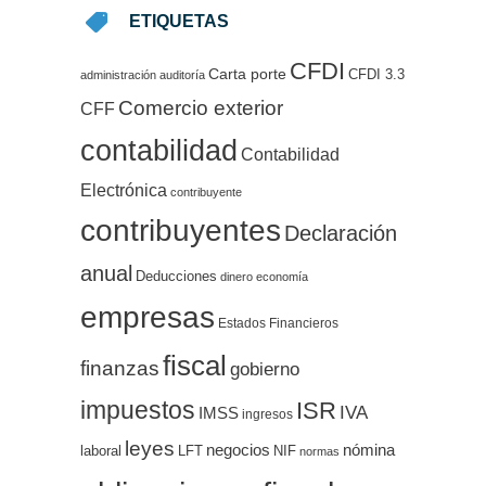
ETIQUETAS
CFDI
Carta porte
CFDI 3.3
administración
auditoría
Comercio exterior
CFF
contabilidad
Contabilidad
Electrónica
contribuyente
contribuyentes
Declaración
anual
Deducciones
dinero
economía
empresas
Estados Financieros
fiscal
finanzas
gobierno
impuestos
ISR
IVA
IMSS
ingresos
leyes
negocios
nómina
LFT
NIF
laboral
normas