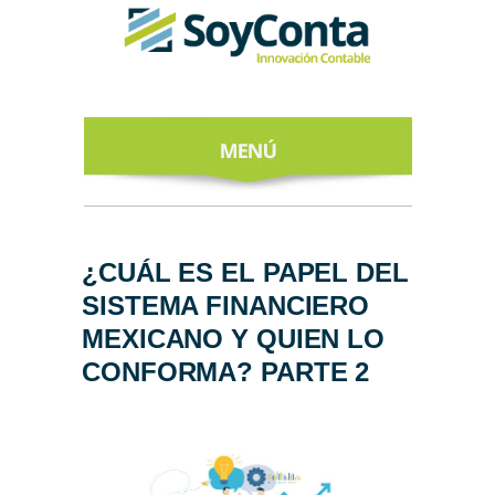
INICIO
ACERCA DE
¿CUÁL ES EL PAPEL DEL
SISTEMA FINANCIERO
NUESTROS
EXPERTOS
MEXICANO Y QUIEN LO
CONFORMA? PARTE 2
TODO SOBRE
EL CFDI 4.0
REGÍSTRATE
AL NEWSLETTER