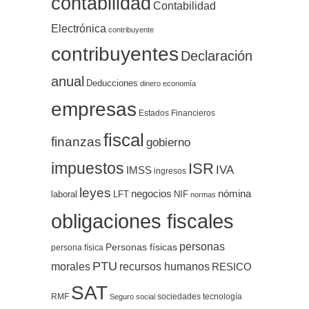
contabilidad
Contabilidad
Electrónica
contribuyente
contribuyentes
Declaración
anual
Deducciones
dinero
economía
empresas
Estados Financieros
fiscal
finanzas
gobierno
impuestos
ISR
IVA
IMSS
ingresos
leyes
negocios
nómina
LFT
NIF
laboral
normas
obligaciones fiscales
personas
Personas físicas
persona física
PTU
morales
recursos humanos
RESICO
SAT
RMF
sociedades
tecnología
Seguro social