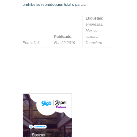
prohíbe su reproducción total o parcial.
Etiquetas:
empresas
,
México
,
Publicado:
sistema
Permalink
Feb 22 2019
financiero