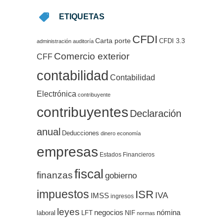
ETIQUETAS
CFDI
Carta porte
CFDI 3.3
administración
auditoría
Comercio exterior
CFF
contabilidad
Contabilidad
Electrónica
contribuyente
contribuyentes
Declaración
anual
Deducciones
dinero
economía
empresas
Estados Financieros
fiscal
finanzas
gobierno
impuestos
ISR
IVA
IMSS
ingresos
leyes
negocios
nómina
LFT
NIF
laboral
normas