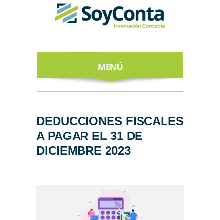
INICIO
ACERCA DE
DEDUCCIONES FISCALES
A PAGAR EL 31 DE
NUESTROS
EXPERTOS
DICIEMBRE 2023
TODO SOBRE
EL CFDI 4.0
REGÍSTRATE
AL NEWSLETTER