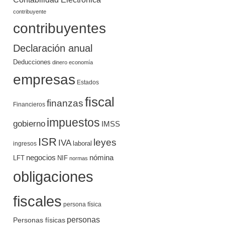
contribuyente
contribuyentes
Declaración anual
Deducciones
dinero
economía
empresas
Estados
fiscal
finanzas
Financieros
impuestos
gobierno
IMSS
ISR
leyes
IVA
ingresos
laboral
negocios
nómina
LFT
NIF
normas
obligaciones
fiscales
persona física
personas
Personas físicas