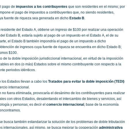
l pago de
impuestos a los contribuyentes
que son residentes en el mismo; por
 impone el pago de impuestos a contribuyentes que, no siendo residentes,
ya fuente de riqueza sea generada en dicho
Estado B
.
, residente del Estado A, obtiene un ingreso de $100 por realizar una operación
del Estado B, estaría sujeto al pago de un impuesto en el Estado A, el de su
parte, el Estado B también impondría el pago de un impuesto a dicho
 obtención de ingresos cuya fuente de riqueza se encuentra en dicho Estado B;
mismos $100.
o de la doble imposición jurisdiccional internacional, en virtud de la imposición
bles en dos (o más) Estados sobre el mismo contribuyente con respecto a la
nte periodos idénticos.
ue los Estados llevan a cabo los
Tratados para evitar la doble imposición (TEDI)
ercio internacional.
n no fuera eliminada, provocaría el desánimo de los contribuyentes para realizar
les con otros Estados, desalentando el intercambio de bienes y servicios, así
ología y personas; es decir el
comercio internacional
, base de la economía
 encontramos.
e busca también estandarizar la solución de los problemas de doble tributación
nes internacionales, así mismo, se busca mejorar la cooperación
administrativa