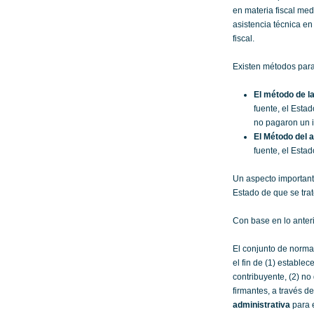
en materia fiscal med
asistencia técnica en 
fiscal.
Existen métodos para 
El método de l
fuente, el Esta
no pagaron un i
El Método del 
fuente, el Esta
Un aspecto important
Estado de que se trat
Con base en lo anteri
El conjunto de norm
el fin de (1) estable
contribuyente, (2) no
firmantes, a través d
administrativa
para 