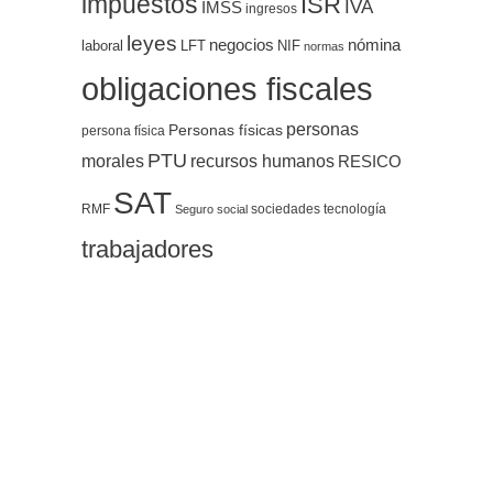
impuestos
ISR
IVA
IMSS
ingresos
leyes
negocios
nómina
LFT
NIF
laboral
normas
obligaciones fiscales
personas
Personas físicas
persona física
PTU
morales
recursos humanos
RESICO
SAT
RMF
sociedades
tecnología
Seguro social
trabajadores