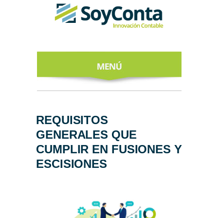
INICIO
ACERCA DE
REQUISITOS
GENERALES QUE
NUESTROS
EXPERTOS
CUMPLIR EN FUSIONES Y
ESCISIONES
TODO SOBRE
EL CFDI 4.0
REGÍSTRATE
AL NEWSLETTER