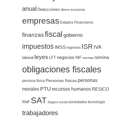
anual
Deducciones
dinero
economía
empresas
Estados Financieros
fiscal
finanzas
gobierno
impuestos
ISR
IVA
IMSS
ingresos
leyes
negocios
nómina
LFT
NIF
laboral
normas
obligaciones fiscales
personas
Personas físicas
persona física
PTU
morales
recursos humanos
RESICO
SAT
RMF
sociedades
tecnología
Seguro social
trabajadores