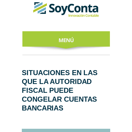
INICIO
ACERCA DE
SITUACIONES EN LAS
QUE LA AUTORIDAD
NUESTROS
EXPERTOS
FISCAL PUEDE
CONGELAR CUENTAS
TODO SOBRE
EL CFDI 4.0
BANCARIAS
REGÍSTRATE
AL NEWSLETTER