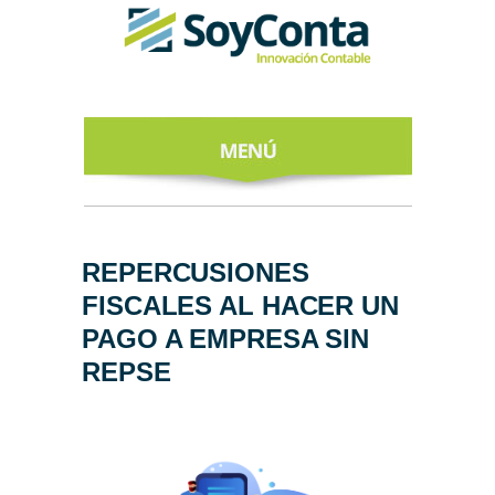
INICIO
ACERCA DE
REPERCUSIONES
FISCALES AL HACER UN
NUESTROS
EXPERTOS
PAGO A EMPRESA SIN
REPSE
TODO SOBRE
EL CFDI 4.0
REGÍSTRATE
AL NEWSLETTER