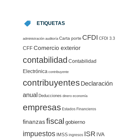
ETIQUETAS
CFDI
Carta porte
CFDI 3.3
administración
auditoría
Comercio exterior
CFF
contabilidad
Contabilidad
Electrónica
contribuyente
contribuyentes
Declaración
anual
Deducciones
dinero
economía
empresas
Estados Financieros
fiscal
finanzas
gobierno
impuestos
ISR
IVA
IMSS
ingresos