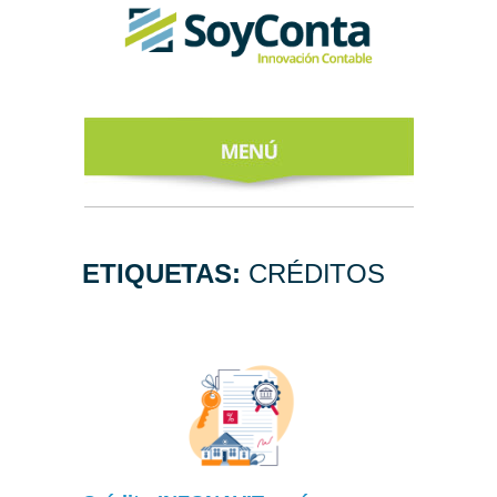
INICIO
ACERCA DE
ETIQUETAS:
CRÉDITOS
NUESTROS
EXPERTOS
TODO SOBRE
EL CFDI 4.0
REGÍSTRATE
AL NEWSLETTER