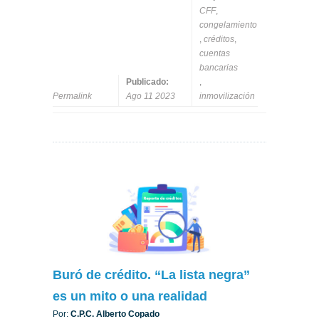
CFF
,
congelamiento
,
créditos
,
cuentas
bancarias
Publicado:
,
Permalink
Ago 11 2023
inmovilización
Buró de crédito. “La lista negra”
es un mito o una realidad
Por:
C.P.C. Alberto Copado