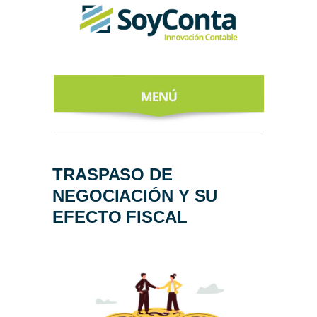
INICIO
ACERCA DE
TRASPASO DE
NEGOCIACIÓN Y SU
NUESTROS
EXPERTOS
EFECTO FISCAL
TODO SOBRE
EL CFDI 4.0
REGÍSTRATE
AL NEWSLETTER