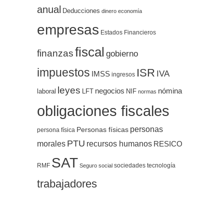
anual
Deducciones
dinero
economía
empresas
Estados Financieros
fiscal
finanzas
gobierno
impuestos
ISR
IVA
IMSS
ingresos
leyes
negocios
nómina
LFT
NIF
laboral
normas
obligaciones fiscales
personas
Personas físicas
persona física
PTU
morales
recursos humanos
RESICO
SAT
RMF
sociedades
tecnología
Seguro social
trabajadores