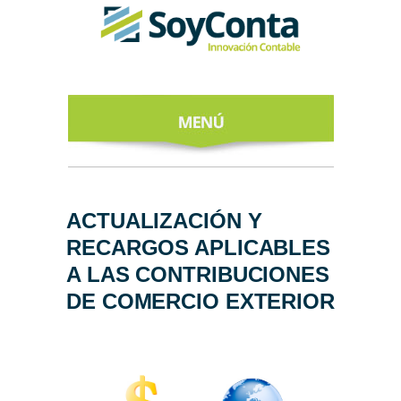
INICIO
ACERCA DE
ACTUALIZACIÓN Y
RECARGOS APLICABLES
NUESTROS
EXPERTOS
A LAS CONTRIBUCIONES
DE COMERCIO EXTERIOR
TODO SOBRE
EL CFDI 4.0
REGÍSTRATE
AL NEWSLETTER