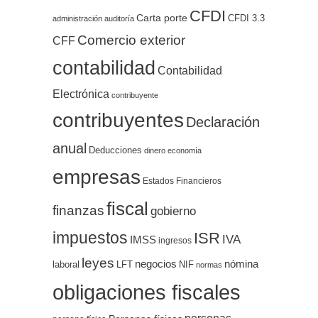
CFDI
Carta porte
CFDI 3.3
administración
auditoría
Comercio exterior
CFF
contabilidad
Contabilidad
Electrónica
contribuyente
contribuyentes
Declaración
anual
Deducciones
dinero
economía
empresas
Estados Financieros
fiscal
finanzas
gobierno
impuestos
ISR
IVA
IMSS
ingresos
leyes
negocios
nómina
LFT
NIF
laboral
normas
obligaciones fiscales