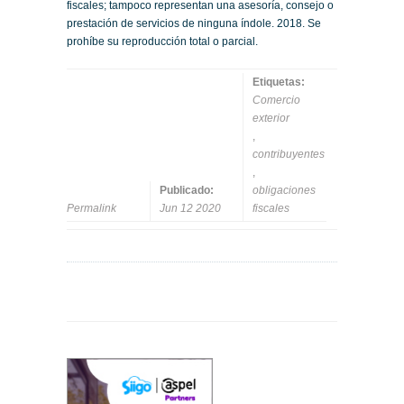
fiscales; tampoco representan una asesoría, consejo o
prestación de servicios de ninguna índole. 2018. Se
prohíbe su reproducción total o parcial.
Etiquetas:
Comercio
exterior
,
contribuyentes
,
Publicado:
obligaciones
Permalink
Jun 12 2020
fiscales