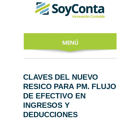
INICIO
ACERCA DE
CLAVES DEL NUEVO
RESICO PARA PM. FLUJO
NUESTROS
EXPERTOS
DE EFECTIVO EN
INGRESOS Y
TODO SOBRE
EL CFDI 4.0
DEDUCCIONES
REGÍSTRATE
AL NEWSLETTER