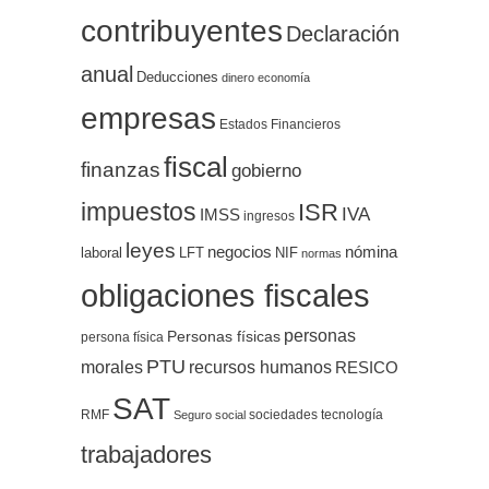
contribuyentes
Declaración
anual
Deducciones
dinero
economía
empresas
Estados Financieros
fiscal
finanzas
gobierno
impuestos
ISR
IVA
IMSS
ingresos
leyes
negocios
nómina
LFT
NIF
laboral
normas
obligaciones fiscales
personas
Personas físicas
persona física
PTU
morales
recursos humanos
RESICO
SAT
RMF
sociedades
tecnología
Seguro social
trabajadores