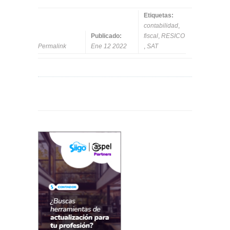
Etiquetas:
contabilidad
,
Publicado:
fiscal
,
RESICO
Permalink
Ene 12 2022
,
SAT