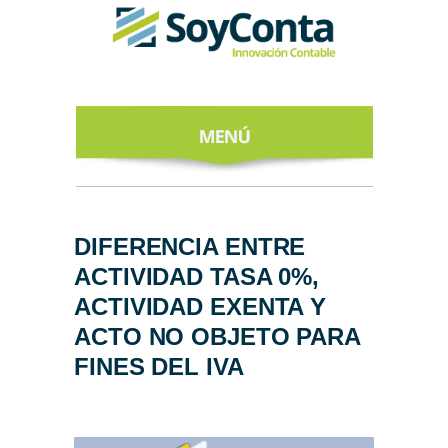
INICIO
ACERCA DE
DIFERENCIA ENTRE
ACTIVIDAD TASA 0%,
NUESTROS
EXPERTOS
ACTIVIDAD EXENTA Y
ACTO NO OBJETO PARA
TODO SOBRE
EL CFDI 4.0
FINES DEL IVA
REGÍSTRATE
AL NEWSLETTER