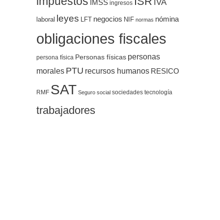
impuestos
ISR
IVA
IMSS
ingresos
leyes
negocios
nómina
LFT
NIF
laboral
normas
obligaciones fiscales
personas
Personas físicas
persona física
PTU
morales
recursos humanos
RESICO
SAT
RMF
sociedades
tecnología
Seguro social
trabajadores