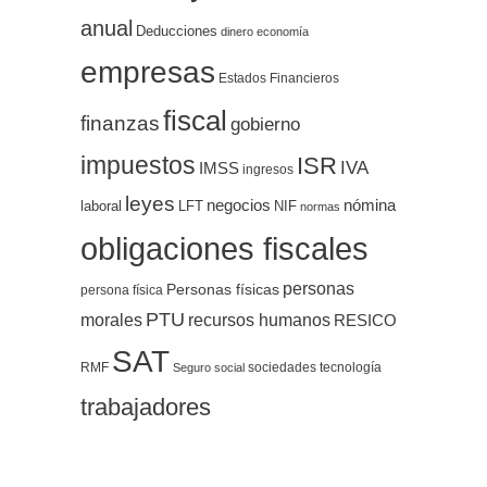
anual
Deducciones
dinero
economía
empresas
Estados Financieros
fiscal
finanzas
gobierno
impuestos
ISR
IVA
IMSS
ingresos
leyes
negocios
nómina
LFT
NIF
laboral
normas
obligaciones fiscales
personas
Personas físicas
persona física
PTU
morales
recursos humanos
RESICO
SAT
RMF
sociedades
tecnología
Seguro social
trabajadores