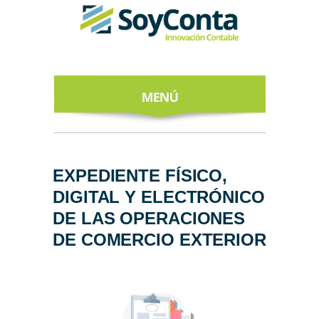
INICIO
ACERCA DE
EXPEDIENTE FÍSICO,
DIGITAL Y ELECTRÓNICO
NUESTROS
EXPERTOS
DE LAS OPERACIONES
DE COMERCIO EXTERIOR
TODO SOBRE
EL CFDI 4.0
REGÍSTRATE
AL NEWSLETTER