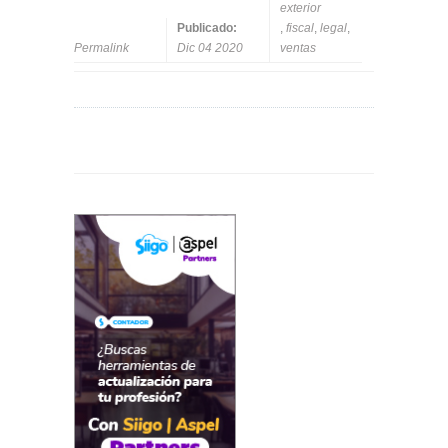
exterior
Publicado:
,
fiscal
,
legal
,
Permalink
Dic 04 2020
ventas