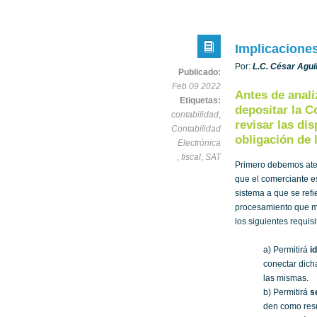
Implicaciones
Por:
L.C. César Aguil
Publicado:
Feb 09 2022
Antes de anali
Etiquetas:
depositar la C
contabilidad
,
revisar las di
Contabilidad
obligación de 
Electrónica
,
fiscal
,
SAT
Primero debemos aten
que el comerciante e
sistema a que se refi
procesamiento que me
los siguientes requis
a) Permitirá
i
conectar dich
las mismas.
b) Permitirá
s
den como resul