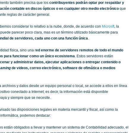
mento también precisa que los
contribuyentes podrán optar por respaldar y
ción contable en discos ópticos o en cualquier otro medio electrónico
que
nte reglas de carácter general.
bemos considerar lo relativo a la nube, donde, de acuerdo con
Microsft
, la
e puede parecer poco clara, mas es un término utilizado básicamente para
undial de servidores, cada uno con una función única
.
idad física, sino una r
ed enorme de servidores remotos de todo el mundo
os para funcionar como un único ecosistema
. Estos servidores están
cenar y administrar datos, ejecutar aplicaciones o entregar contenido o
eaming
de videos, correo electrónico, software de ofimática o medios
 archivos y datos desde un equipo personal o local, se accede a ellos en línea
sitivo conectado a Internet; es decir, la información está disponible
aya y siempre que se necesite.
sado las disposiciones legales en materia mercantil y fiscal, así como la
 informática, podemos destacar:
s están obligados a llevar y mantener un sistema de Contabilidad adecuado, el