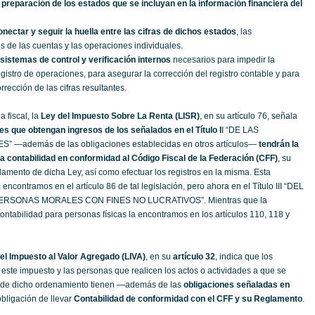
preparación de los estados que se incluyan en la información financiera del
onectar y seguir la huella entre las cifras de dichos estados
, las
 de las cuentas y las operaciones individuales.
sistemas de control y verificación internos
necesarios para impedir la
gistro de operaciones, para asegurar la corrección del registro contable y para
rrección de las cifras resultantes.
 fiscal, la
Ley del Impuesto Sobre La Renta (LISR)
, en su artículo 76, señala
es que obtengan ingresos de los señalados en el Título I
I “DE LAS
—además de las obligaciones establecidas en otros artículos—
tendrán la
 la contabilidad en conformidad al Código Fiscal de la Federación (CFF)
, su
amento de dicha Ley, así como efectuar los registros en la misma. Esta
encontramos en el artículo 86 de tal legislación, pero ahora en el Título III “DEL
RSONAS MORALES CON FINES NO LUCRATIVOS”. Mientras que la
contabilidad para personas físicas la encontramos en los artículos 110, 118 y
el Impuesto al Valor Agregado (LIVA)
, en su
artículo 32
, indica que los
este impuesto y las personas que realicen los actos o actividades a que se
2-A de dicho ordenamiento tienen —además de las
obligaciones señaladas en
obligación de llevar
Contabilidad de conformidad con el CFF y su Reglamento
.