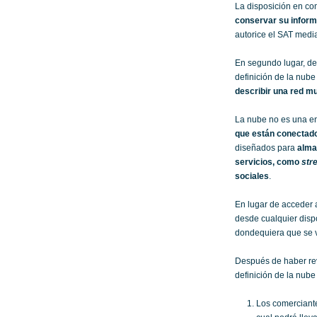
La disposición en co
conservar su informa
autorice el SAT media
En segundo lugar, de
definición de la nub
describir una red m
La nube no es una ent
que están conectad
diseñados para
alma
servicios, como
str
sociales
.
En lugar de acceder a
desde cualquier dispo
dondequiera que se v
Después de haber revi
definición de la nube
Los comerciante