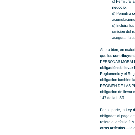
c) Permitirá la
negocio
.
d) Permitirá
c
acumulaciones
e) Incluirá los
omisión del re
asegurar la co
Ahora bien, en materia
que los
contribuyent
PERSONAS MORALES” 
obligación de llevar
Reglamento y el Regl
obligación también la 
REGIMEN DE LAS PE
obligación de llevar 
147 de la LISR.
Por su parte, la
Ley d
obligados al pago de 
refiere el artículo 
otros artículos
— la 