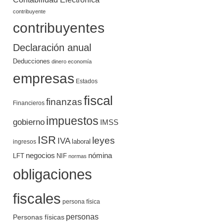
contribuyente
contribuyentes
Declaración anual
Deducciones
dinero
economía
empresas
Estados
fiscal
finanzas
Financieros
impuestos
gobierno
IMSS
ISR
leyes
IVA
ingresos
laboral
negocios
nómina
LFT
NIF
normas
obligaciones
fiscales
persona física
personas
Personas físicas