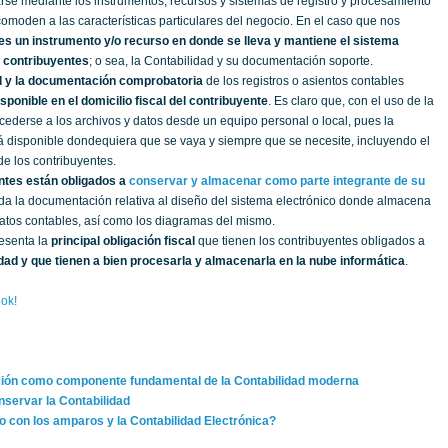
arse mediante los instrumentos, recursos y sistemas de registro y procesamiento
omoden a las características particulares del negocio. En el caso que nos
 es un instrumento y/o recurso en donde se lleva y mantiene el sistema
s contribuyentes
; o sea, la Contabilidad y su documentación soporte.
d y la documentación comprobatoria
de los registros o asientos contables
sponible en el domicilio fiscal del contribuyente
. Es claro que, con el uso de la
ederse a los archivos y datos desde un equipo personal o local, pues la
á disponible dondequiera que se vaya y siempre que se necesite, incluyendo el
 de los contribuyentes.
ntes están obligados a
conservar y almacenar como parte integrante de su
da la documentación relativa al diseño del sistema electrónico donde almacena
atos contables, así como los diagramas del mismo.
resenta la
principal obligación fiscal
que tienen los contribuyentes obligados a
idad y que tienen a bien procesarla y almacenarla en la nube informática
.
ok!
ción como componente fundamental de la Contabilidad moderna
nservar la Contabilidad
 con los amparos y la Contabilidad Electrónica?