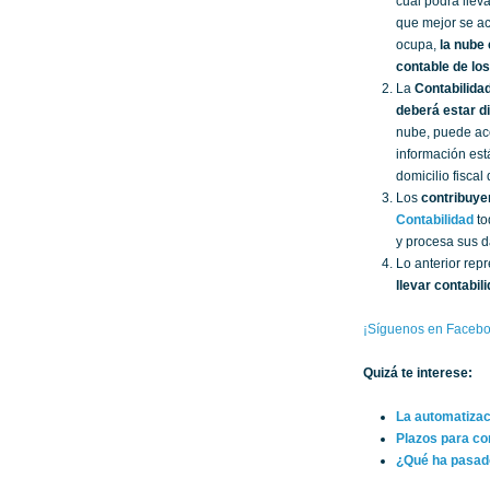
cual podrá llev
que mejor se ac
ocupa,
la nube
contable de lo
La
Contabilida
deberá estar di
nube, puede acc
información est
domicilio fiscal
Los
contribuye
Contabilidad
to
y procesa sus d
Lo anterior rep
llevar contabil
¡Síguenos en Facebo
Quizá te interese:
La automatiza
Plazos para co
¿Qué ha pasado