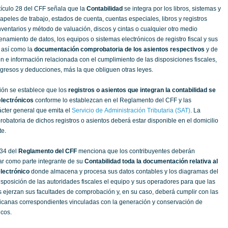
rtículo 28 del CFF señala que la
Contabilidad
se integra por los libros, sistemas y
papeles de trabajo, estados de cuenta, cuentas especiales, libros y registros
inventarios y método de valuación, discos y cintas o cualquier otro medio
amiento de datos, los equipos o sistemas electrónicos de registro fiscal y sus
, así como la
documentación comprobatoria de los asientos respectivos
y de
n e información relacionada con el cumplimiento de las disposiciones fiscales,
ngresos y deducciones, más la que obliguen otras leyes.
ión se establece que los
registros o asientos que integran la contabilidad se
electrónicos
conforme lo establezcan en el Reglamento del CFF y las
ácter general que emita el
Servicio de Administración Tributaria (SAT)
. La
batoria de dichos registros o asientos deberá estar disponible en el domicilio
te.
 34 del
Reglamento del CFF
menciona que los contribuyentes deberán
r como parte integrante de su
Contabilidad toda la documentación relativa al
lectrónico
donde almacena y procesa sus datos contables y los diagramas del
sposición de las autoridades fiscales el equipo y sus operadores para que las
s ejerzan sus facultades de comprobación y, en su caso, deberá cumplir con las
icanas correspondientes vinculadas con la generación y conservación de
cos.