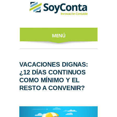
INICIO
ACERCA DE
VACACIONES DIGNAS:
¿12 DÍAS CONTINUOS
NUESTROS
EXPERTOS
COMO MÍNIMO Y EL
RESTO A CONVENIR?
TODO SOBRE
EL CFDI 4.0
REGÍSTRATE
AL NEWSLETTER