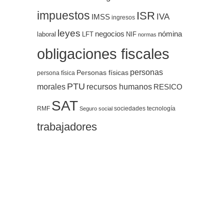
impuestos
ISR
IVA
IMSS
ingresos
leyes
negocios
nómina
LFT
NIF
laboral
normas
obligaciones fiscales
personas
Personas físicas
persona física
PTU
morales
recursos humanos
RESICO
SAT
RMF
sociedades
tecnología
Seguro social
trabajadores