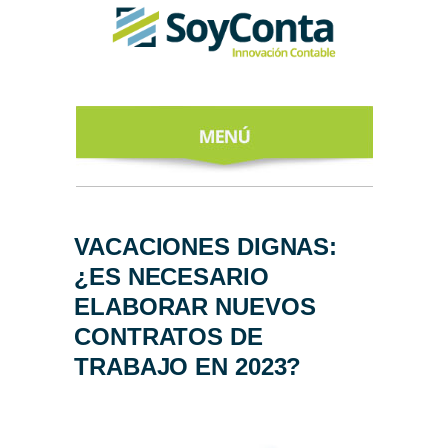
INICIO
ACERCA DE
VACACIONES DIGNAS:
¿ES NECESARIO
NUESTROS
EXPERTOS
ELABORAR NUEVOS
CONTRATOS DE
TODO SOBRE
EL CFDI 4.0
TRABAJO EN 2023?
REGÍSTRATE
AL NEWSLETTER