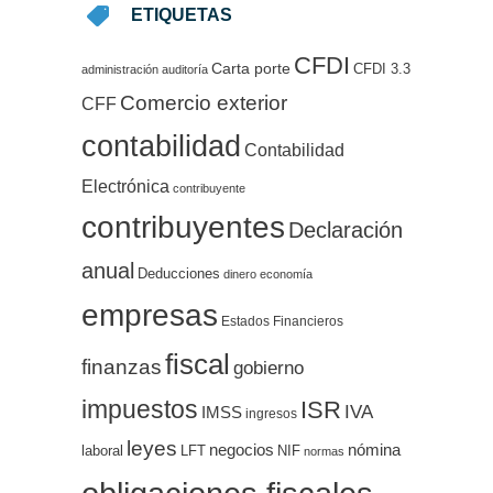
ETIQUETAS
CFDI
Carta porte
CFDI 3.3
administración
auditoría
Comercio exterior
CFF
contabilidad
Contabilidad
Electrónica
contribuyente
contribuyentes
Declaración
anual
Deducciones
dinero
economía
empresas
Estados Financieros
fiscal
finanzas
gobierno
impuestos
ISR
IVA
IMSS
ingresos
leyes
negocios
nómina
LFT
NIF
laboral
normas