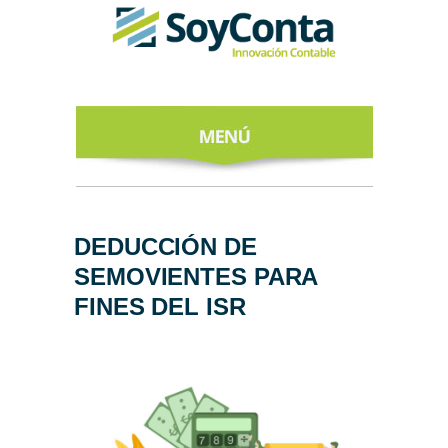
INICIO
ACERCA DE
DEDUCCIÓN DE
SEMOVIENTES PARA
NUESTROS
EXPERTOS
FINES DEL ISR
TODO SOBRE
EL CFDI 4.0
REGÍSTRATE
AL NEWSLETTER