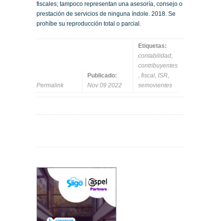
fiscales; tampoco representan una asesoría, consejo o
prestación de servicios de ninguna índole. 2018. Se
prohíbe su reproducción total o parcial.
Etiquetas:
contabilidad
,
contribuyentes
Publicado:
,
fiscal
,
ISR
,
Permalink
Nov 09 2022
semovientes