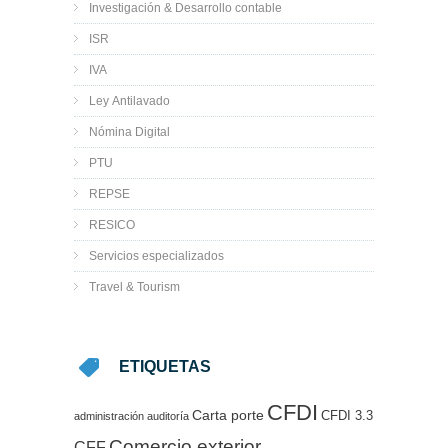
Investigación & Desarrollo contable
ISR
IVA
Ley Antilavado
Nómina Digital
PTU
REPSE
RESICO
Servicios especializados
Travel & Tourism
ETIQUETAS
CFDI
Carta porte
CFDI 3.3
administración
auditoría
Comercio exterior
CFF