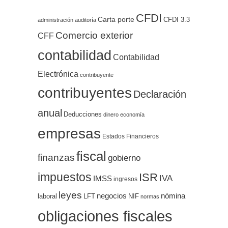
CFDI
Carta porte
CFDI 3.3
administración
auditoría
Comercio exterior
CFF
contabilidad
Contabilidad
Electrónica
contribuyente
contribuyentes
Declaración
anual
Deducciones
dinero
economía
empresas
Estados Financieros
fiscal
finanzas
gobierno
impuestos
ISR
IVA
IMSS
ingresos
leyes
negocios
nómina
LFT
NIF
laboral
normas
obligaciones fiscales