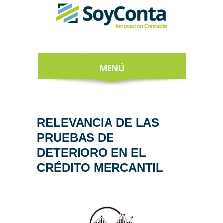
INICIO
ACERCA DE
RELEVANCIA DE LAS
PRUEBAS DE
NUESTROS
EXPERTOS
DETERIORO EN EL
CRÉDITO MERCANTIL
TODO SOBRE
EL CFDI 4.0
REGÍSTRATE
AL NEWSLETTER