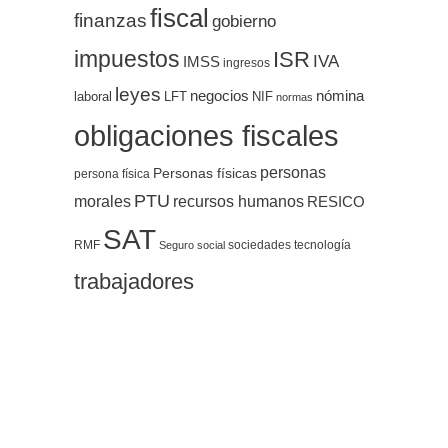
fiscal
finanzas
gobierno
impuestos
ISR
IVA
IMSS
ingresos
leyes
negocios
nómina
LFT
NIF
laboral
normas
obligaciones fiscales
personas
Personas físicas
persona física
PTU
morales
recursos humanos
RESICO
SAT
RMF
sociedades
tecnología
Seguro social
trabajadores