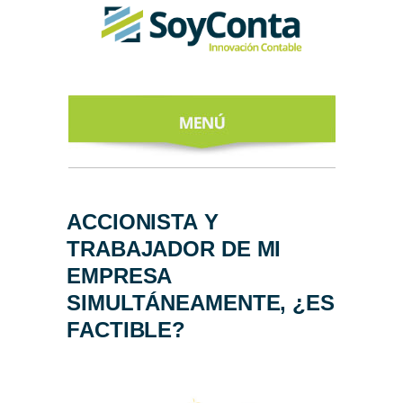
INICIO
ACERCA DE
ACCIONISTA Y
TRABAJADOR DE MI
NUESTROS
EXPERTOS
EMPRESA
SIMULTÁNEAMENTE, ¿ES
TODO SOBRE
EL CFDI 4.0
FACTIBLE?
REGÍSTRATE
AL NEWSLETTER